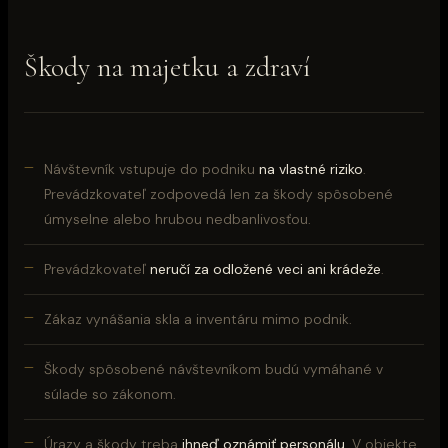
Škody na majetku a zdraví
Návštevník vstupuje do podniku
na vlastné riziko
.
Prevádzkovateľ zodpovedá len za škody spôsobené
úmyselne alebo hrubou nedbanlivosťou.
Prevádzkovateľ
neručí za odložené veci ani krádeže
.
Zákaz vynášania skla a inventáru mimo podnik.
Škody spôsobené návštevníkom budú vymáhané v
súlade so zákonom.
Úrazy a škody treba
ihneď oznámiť personálu
. V objekte