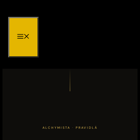
Preskočiť
na
obsah
MENU
ALCHYMISTA · PRAVIDLÁ