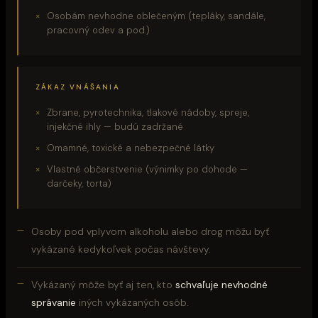
Osobám nevhodne oblečeným (tepláky, sandále,
pracovný odev a pod.)
ZÁKAZ VNÁŠANIA
Zbrane, pyrotechnika, tlakové nádoby, spreje,
injekčné ihly — budú zadržané
Omamné, toxické a nebezpečné látky
Vlastné občerstvenie (výnimky po dohode —
darčeky, torta)
Osoby pod vplyvom alkoholu alebo drog môžu byť
vykázané kedykoľvek počas návštevy.
Vykázaný môže byť aj ten, kto
schvaľuje nevhodné
správanie
iných vykázaných osôb.