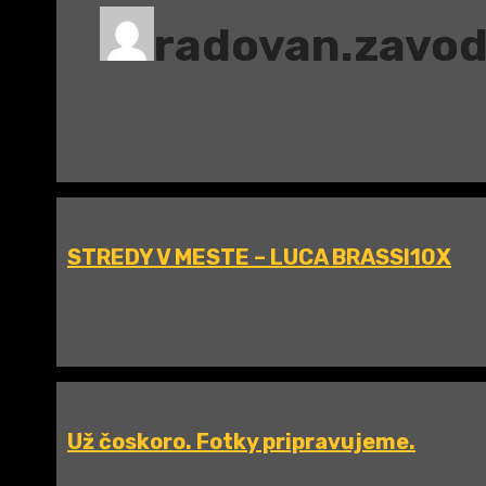
radovan.zavo
STREDY V MESTE – LUCA BRASSI10X
Už čoskoro. Fotky pripravujeme.