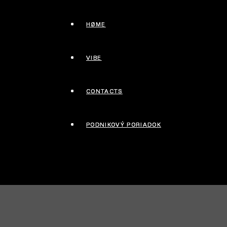
HØME
HØME
VIBE
VIBE
CONTACTS
CONTACTS
PODNIKOVÝ PORIADOK
PODNIKOVÝ PORIADOK