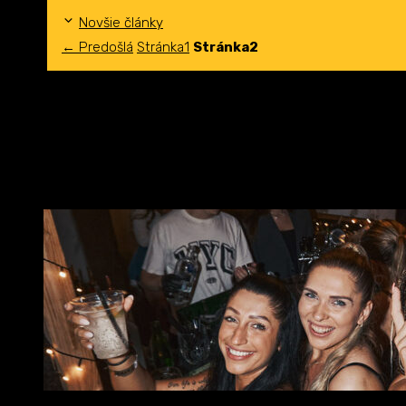
Novšie články
←
Predošlá
Stránka
1
Stránka
2